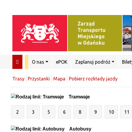
O nas
ePOK
Zaplanuj podróż
Bilet
Trasy
Przystanki
Mapa
Pobierz rozkłady jazdy
Tramwaje
2
3
5
6
8
9
10
11
Autobusy