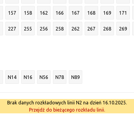
6
157
158
162
166
167
168
169
171
3
227
255
256
258
262
267
268
269
N14
N16
N56
N78
N89
Brak danych rozkładowych linii N2 na dzień 16.10.2025.
Przejdź do bieżącego rozkładu linii.