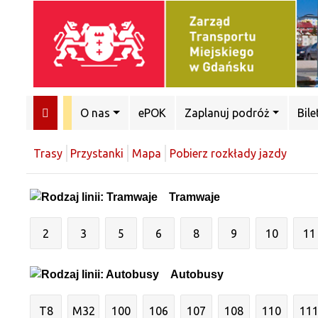
O nas
ePOK
Zaplanuj podróż
Bile
Trasy
Przystanki
Mapa
Pobierz rozkłady jazdy
Tramwaje
2
3
5
6
8
9
10
11
Autobusy
T8
M32
100
106
107
108
110
11