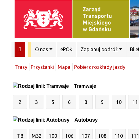
O nas
ePOK
Zaplanuj podróż
Bile
Trasy
Przystanki
Mapa
Pobierz rozkłady jazdy
Tramwaje
2
3
5
6
8
9
10
11
Autobusy
T8
M32
100
106
107
108
110
11