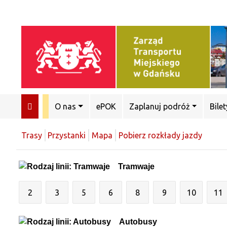
O nas
ePOK
Zaplanuj podróż
Bilet
Trasy
Przystanki
Mapa
Pobierz rozkłady jazdy
Tramwaje
2
3
5
6
8
9
10
11
Autobusy