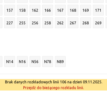
6
157
158
162
166
167
168
169
171
3
227
255
256
258
262
267
268
269
N14
N16
N56
N78
N89
Brak danych rozkładowych linii 106 na dzień 09.11.2025.
Przejdź do bieżącego rozkładu linii.