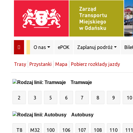
O nas
ePOK
Zaplanuj podróż
Bile
Trasy
Przystanki
Mapa
Pobierz rozkłady jazdy
Tramwaje
2
3
5
6
7
8
9
10
Autobusy
T8
M32
100
106
107
108
110
11