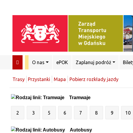
O nas
ePOK
Zaplanuj podróż
Bilet
Trasy
Przystanki
Mapa
Pobierz rozkłady jazdy
Tramwaje
2
3
5
6
7
8
9
10
Autobusy