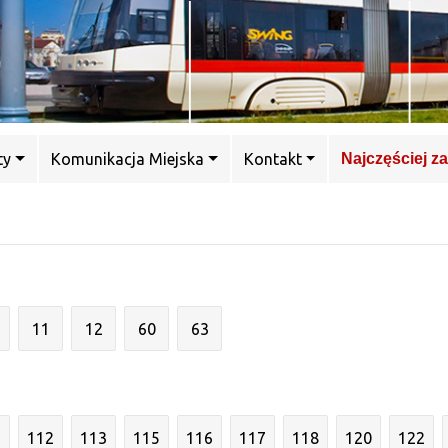
ty
Komunikacja Miejska
Kontakt
Najczęściej z
11
12
60
63
1
112
113
115
116
117
118
120
122