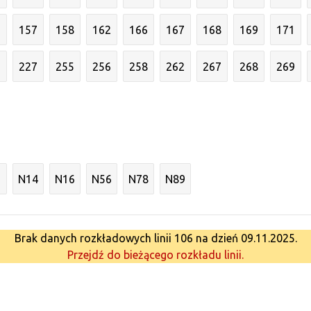
6
157
158
162
166
167
168
169
171
3
227
255
256
258
262
267
268
269
N14
N16
N56
N78
N89
Brak danych rozkładowych linii 106 na dzień 09.11.2025.
Przejdź do bieżącego rozkładu linii.