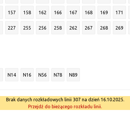
6
157
158
162
166
167
168
169
171
3
227
255
256
258
262
267
268
269
N14
N16
N56
N78
N89
Brak danych rozkładowych linii 307 na dzień 16.10.2025.
Przejdź do bieżącego rozkładu linii.