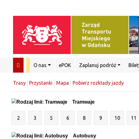
O nas
ePOK
Zaplanuj podróż
Bilet
Trasy
Przystanki
Mapa
Pobierz rozkłady jazdy
Tramwaje
2
3
5
6
8
9
10
11
Autobusy