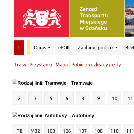
O nas
ePOK
Zaplanuj podróż
Bile
Trasy
Przystanki
Mapa
Pobierz rozkłady jazdy
Tramwaje
2
3
5
6
8
9
10
11
Autobusy
T8
M32
100
106
107
108
110
11