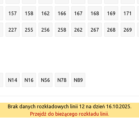
6
157
158
162
166
167
168
169
171
3
227
255
256
258
262
267
268
269
N14
N16
N56
N78
N89
Brak danych rozkładowych linii 12 na dzień 16.10.2025.
Przejdź do bieżącego rozkładu linii.