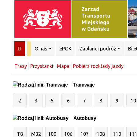
O nas
ePOK
Zaplanuj podróż
Bile
Trasy
Przystanki
Mapa
Pobierz rozkłady jazdy
Tramwaje
2
3
5
6
7
8
9
10
Autobusy
T8
M32
100
106
107
108
110
11