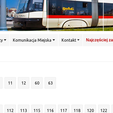
ty
Komunikacja Miejska
Kontakt
Najczęściej z
11
12
60
63
1
112
113
115
116
117
118
120
122