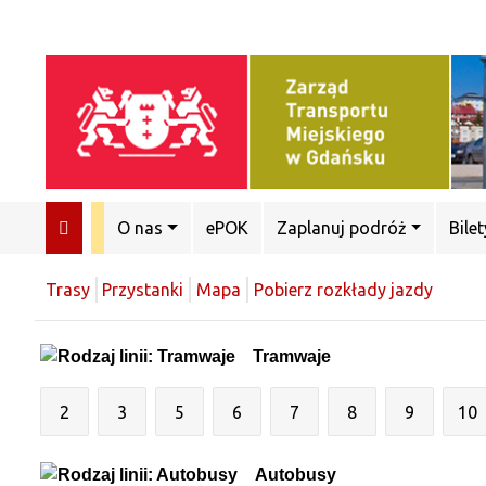
O nas
ePOK
Zaplanuj podróż
Bilet
Trasy
Przystanki
Mapa
Pobierz rozkłady jazdy
Tramwaje
2
3
5
6
7
8
9
10
Autobusy