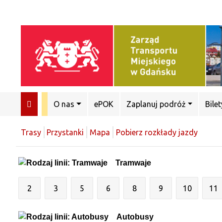
O nas
ePOK
Zaplanuj podróż
Bilet
Trasy
Przystanki
Mapa
Pobierz rozkłady jazdy
Tramwaje
2
3
5
6
8
9
10
11
Autobusy