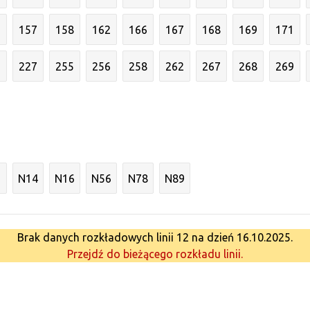
6
157
158
162
166
167
168
169
171
3
227
255
256
258
262
267
268
269
N14
N16
N56
N78
N89
Brak danych rozkładowych linii 12 na dzień 16.10.2025.
Przejdź do bieżącego rozkładu linii.