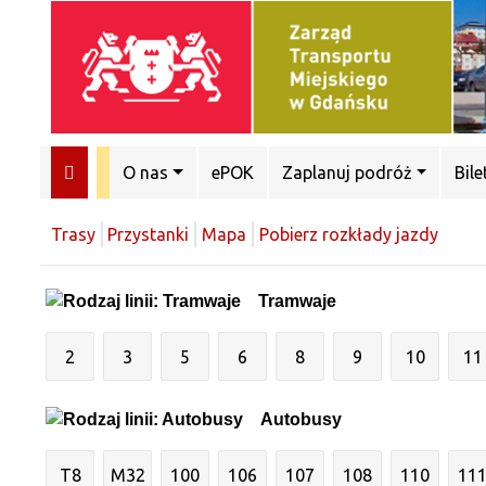
O nas
ePOK
Zaplanuj podróż
Bile
Trasy
Przystanki
Mapa
Pobierz rozkłady jazdy
Tramwaje
2
3
5
6
8
9
10
11
Autobusy
T8
M32
100
106
107
108
110
11