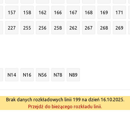
6
157
158
162
166
167
168
169
171
3
227
255
256
258
262
267
268
269
N14
N16
N56
N78
N89
Brak danych rozkładowych linii 199 na dzień 16.10.2025.
Przejdź do bieżącego rozkładu linii.