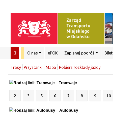
O nas
ePOK
Zaplanuj podróż
Bilet
Trasy
Przystanki
Mapa
Pobierz rozkłady jazdy
Tramwaje
2
3
5
6
7
8
9
10
Autobusy