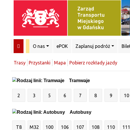
O nas
ePOK
Zaplanuj podróż
Bile
Trasy
Przystanki
Mapa
Pobierz rozkłady jazdy
Tramwaje
2
3
5
6
7
8
9
10
Autobusy
T8
M32
100
106
107
108
110
11