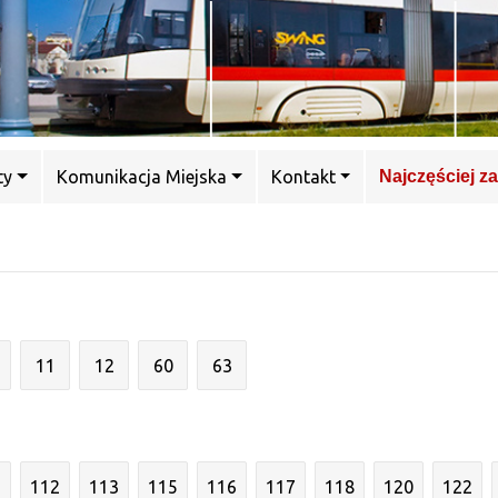
ty
Komunikacja Miejska
Kontakt
Najczęściej z
11
12
60
63
1
112
113
115
116
117
118
120
122