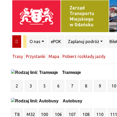
O nas
ePOK
Zaplanuj podróż
Bile
Trasy
Przystanki
Mapa
Pobierz rozkłady jazdy
Tramwaje
2
3
5
6
7
8
9
10
Autobusy
T8
M32
100
106
107
108
110
11