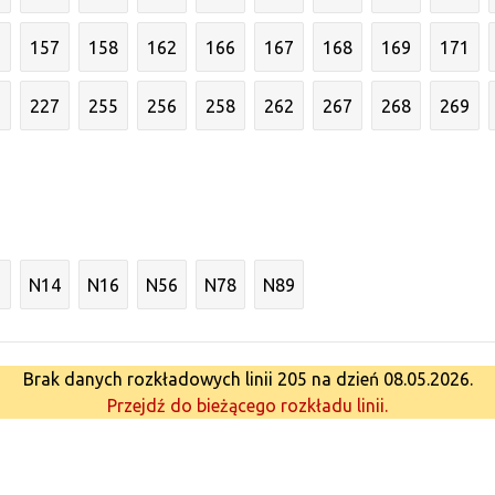
6
157
158
162
166
167
168
169
171
3
227
255
256
258
262
267
268
269
N14
N16
N56
N78
N89
Brak danych rozkładowych linii 205 na dzień 08.05.2026.
Przejdź do bieżącego rozkładu linii.