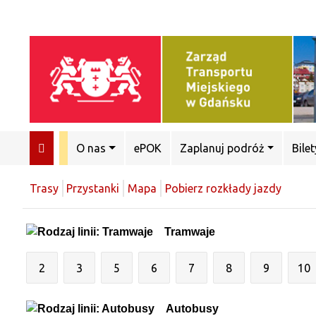
O nas
ePOK
Zaplanuj podróż
Bilet
Trasy
Przystanki
Mapa
Pobierz rozkłady jazdy
Tramwaje
2
3
5
6
7
8
9
10
Autobusy