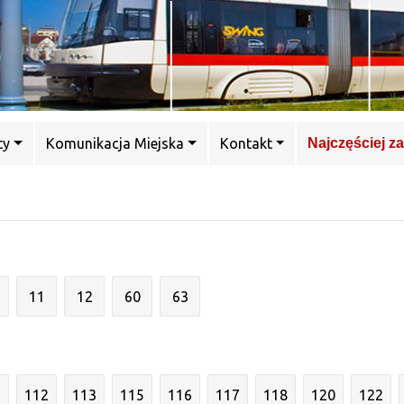
ty
Komunikacja Miejska
Kontakt
Najczęściej z
11
12
60
63
1
112
113
115
116
117
118
120
122