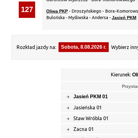
127
Oliwa PKP
- Droszyńskiego - Bora-Komorowski
Bulońska - Myśliwska - Andersa -
Jasień PKM
Rozkład jazdy na:
Sobota, 8.08.2026 r.
Wybierz inn
Kierunek:
Ol
Przysta
Jasień PKM 01
Jasieńska 01
Staw Wróbla 01
Zacna 01