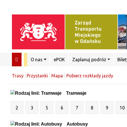
O nas
ePOK
Zaplanuj podróż
Bilet
Trasy
Przystanki
Mapa
Pobierz rozkłady jazdy
Tramwaje
2
3
5
6
7
8
9
10
Autobusy