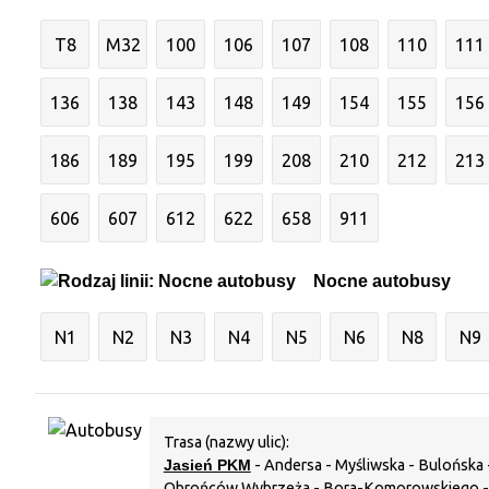
T8
M32
100
106
107
108
110
111
136
138
143
148
149
154
155
156
186
189
195
199
208
210
212
213
606
607
612
622
658
911
Nocne autobusy
N1
N2
N3
N4
N5
N6
N8
N9
Trasa (nazwy ulic):
Jasień PKM
- Andersa - Myśliwska - Bulońska 
Obrońców Wybrzeża - Bora-Komorowskiego -