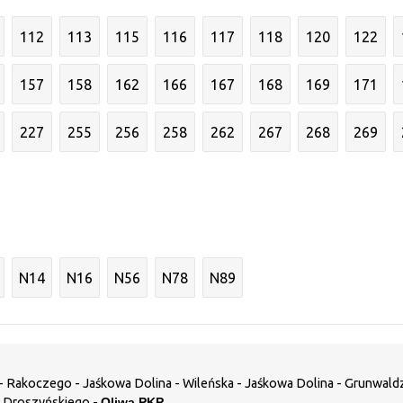
112
113
115
116
117
118
120
122
157
158
162
166
167
168
169
171
227
255
256
258
262
267
268
269
N14
N16
N56
N78
N89
- Rakoczego - Jaśkowa Dolina - Wileńska - Jaśkowa Dolina - Grunwaldzk
 Droszyńskiego -
Oliwa PKP