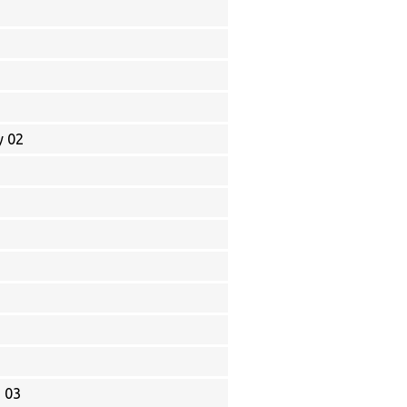
y 02
) 03