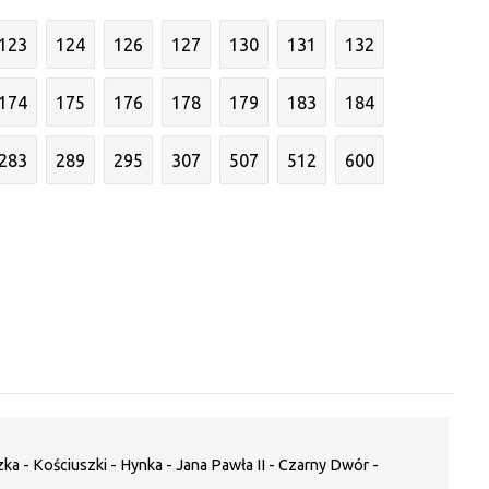
123
124
126
127
130
131
132
174
175
176
178
179
183
184
283
289
295
307
507
512
600
a - Kościuszki - Hynka - Jana Pawła II - Czarny Dwór -