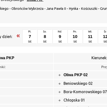
ego - Obrońców Wybrzeża - Jana Pawła II - Hynka - Kościuszki - Gru
Pt.
So.
Nd.
Pn.
Wt.
Śr.
«
7
8
9
10
11
1
y dzień:
SIE
SIE
SIE
SIE
SIE
SI
Kierunek
iwa PKP
nki:
Prz
Oliwa PKP 02
Beniowskiego 02
Bora-Komorowskiego 07
Chłopska 01