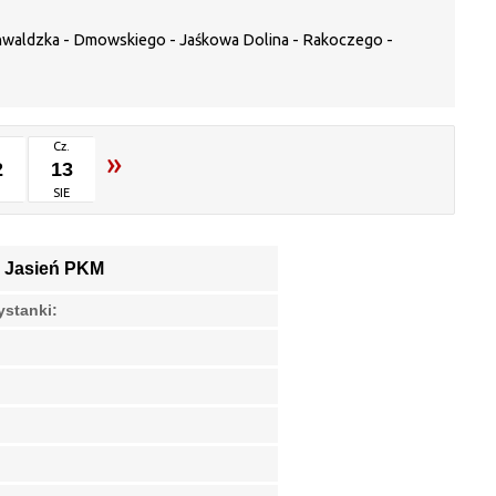
nwaldzka - Dmowskiego - Jaśkowa Dolina - Rakoczego -
Cz.
»
2
13
E
SIE
:
Jasień PKM
ystanki: