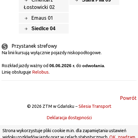
Łostowicki 02
Emaus 01
Siedlce 04
Przystanek strefowy
Na linii kursują wyłącznie pojazdy niskopodłogowe.
Rozkład jazdy ważny od
06.06.2026 r.
do
odwołania
.
Linię obsługuje
Relobus
.
Powrót
© 2026 ZTM w Gdańsku −
Silesia Transport
Deklaracja dostępności
Strona wykorzystuje pliki cookie m.in. dla zapamiętania ustawień
widoku rozkładów jazdy oraz w celach statystycznych.
OK, zgadzam