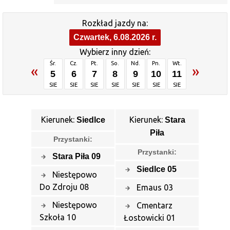
Rozkład jazdy na:
Czwartek, 6.08.2026 r.
Wybierz inny dzień:
Śr.
Cz.
Pt.
So.
Nd.
Pn.
Wt.
«
»
5
6
7
8
9
10
11
SIE
SIE
SIE
SIE
SIE
SIE
SIE
Kierunek:
Kierunek:
Siedlce
Stara
Piła
Przystanki:
Przystanki:
Stara Piła 09
Siedlce 05
Niestępowo
Do Zdroju 08
Emaus 03
Niestępowo
Cmentarz
Szkoła 10
Łostowicki 01