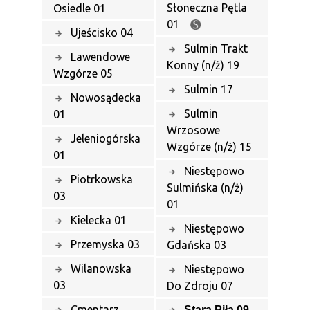
Słoneczna Pętla
Osiedle 01
01
Ujeścisko 04
Sulmin Trakt
Lawendowe
Konny (n/ż) 19
Wzgórze 05
Sulmin 17
Nowosądecka
Sulmin
01
Wrzosowe
Jeleniogórska
Wzgórze (n/ż) 15
01
Niestępowo
Piotrkowska
Sulmińska (n/ż)
03
01
Kielecka 01
Niestępowo
Przemyska 03
Gdańska 03
Wilanowska
Niestępowo
03
Do Zdroju 07
Cmentarz
Stara Piła 09