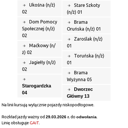
Ukośna (n/ż)
Stare Szkoty
02
(n/ż) 01
Dom Pomocy
Brama
Społecznej (n/ż)
Oruńska (n/ż) 01
02
Zaroślak (n/ż)
Maćkowy (n/
01
ż) 02
Toruńska (n/ż)
Jagiełły (n/ż)
01
02
Brama
Wyżynna 05
Starogardzka
Dworzec
04
Główny 13
Na linii kursują wyłącznie pojazdy niskopodłogowe.
Rozkład jazdy ważny od
29.03.2026 r.
do
odwołania
.
Linię obsługuje
GAiT
.