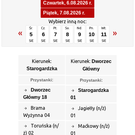
Czwartek, 6.08.2026 r.
Piątek, 7.08.2026 r.
Wybierz inną noc:
Śr.
Cz.
Pt.
So.
Nd.
Pn.
Wt.
«
»
5
6
7
8
9
10
11
SIE
SIE
SIE
SIE
SIE
SIE
SIE
Kierunek:
Kierunek:
Dworzec
Starogardzka
Główny
Przystanki:
Przystanki:
Dworzec
Starogardzka
Główny 18
01
Brama
Jagiełły (n/ż)
Wyżynna 04
01
Toruńska (n/
Maćkowy (n/ż)
ż) 02
01