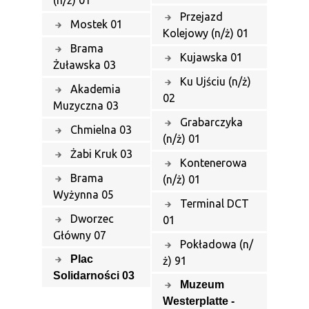
Przejazd
Mostek 01
Kolejowy (n/ż) 01
Brama
Kujawska 01
Żuławska 03
Ku Ujściu (n/ż)
Akademia
02
Muzyczna 03
Grabarczyka
Chmielna 03
(n/ż) 01
Żabi Kruk 03
Kontenerowa
Brama
(n/ż) 01
Wyżynna 05
Terminal DCT
Dworzec
01
Główny 07
Pokładowa (n/
Plac
ż) 91
Solidarności 03
Muzeum
Westerplatte -