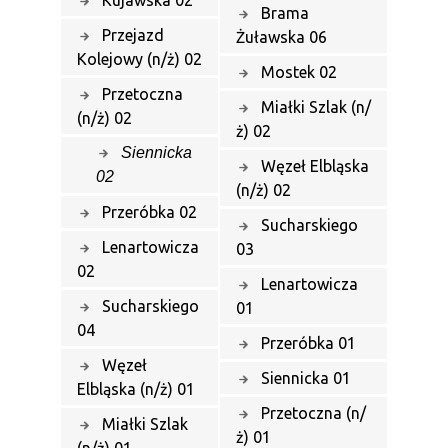
Brama
Przejazd
Żuławska 06
Kolejowy (n/ż) 02
Mostek 02
Przetoczna
Miałki Szlak (n/
(n/ż) 02
ż) 02
Siennicka
Węzeł Elbląska
02
(n/ż) 02
Przeróbka 02
Sucharskiego
Lenartowicza
03
02
Lenartowicza
Sucharskiego
01
04
Przeróbka 01
Węzeł
Siennicka 01
Elbląska (n/ż) 01
Przetoczna (n/
Miałki Szlak
ż) 01
(n/ż) 01