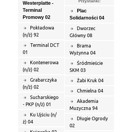
Przystanki:
Westerplatte -
Terminal
Plac
Promowy 02
Solidarności 04
Pokładowa
Dworzec
(n/ż) 92
Główny 08
Terminal DCT
Brama
01
Wyżynna 04
Kontenerowa
Śródmieście
(n/ż) 02
SKM 03
Grabarczyka
Żabi Kruk 04
(n/ż) 02
Chmielna 04
Sucharskiego
Akademia
- PKP (n/ż) 01
Muzyczna 94
Ku Ujściu (n/
Długie Ogrody
ż) 04
02
Kujawska 02