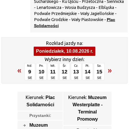
Sucharskiego - Ku Ujściu - Przetoczna - Siennicka
- Lenartowicza - Wosia Budzysza - Elbląska -
Podwale Przedmiejskie - Wały Jagiellońskie -
Podwale Grodzkie - Wały Piastowskie -
Plac
Solidarności
Rozkład jazdy na:
Poniedziałek, 10.08.2026 r.
Wybierz inny dzień:
Nd.
Pn.
Wt.
Śr.
Cz.
Pt.
So.
«
»
9
10
11
12
13
14
15
SIE
SIE
SIE
SIE
SIE
SIE
SIE
Kierunek:
Kierunek:
Plac
Muzeum
Solidarności
Westerplatte -
Terminal
Przystanki:
Promowy
Muzeum