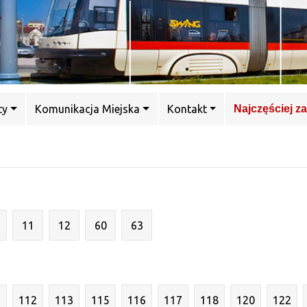
ty
Komunikacja Miejska
Kontakt
Najczęściej z
11
12
60
63
1
112
113
115
116
117
118
120
122