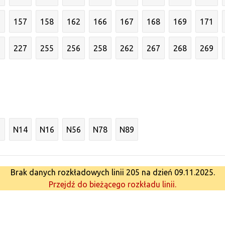
6
157
158
162
166
167
168
169
171
3
227
255
256
258
262
267
268
269
N14
N16
N56
N78
N89
Brak danych rozkładowych linii 205 na dzień 09.11.2025.
Przejdź do bieżącego rozkładu linii.