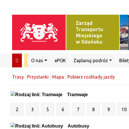
O nas
ePOK
Zaplanuj podróż
Bilet
Trasy
Przystanki
Mapa
Pobierz rozkłady jazdy
Tramwaje
2
3
5
6
7
8
9
10
Autobusy