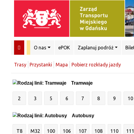
O nas
ePOK
Zaplanuj podróż
Bile
Trasy
Przystanki
Mapa
Pobierz rozkłady jazdy
Tramwaje
2
3
5
6
7
8
9
10
Autobusy
T8
M32
100
106
107
108
110
11