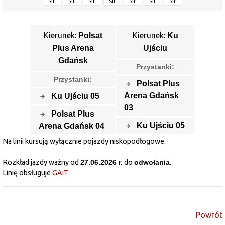
SIE
SIE
SIE
SIE
SIE
SIE
SIE
Kierunek:
Kierunek:
Polsat
Ku
Plus Arena
Ujściu
Gdańsk
Przystanki:
Przystanki:
Polsat Plus
Arena Gdańsk
Ku Ujściu 05
03
Polsat Plus
Ku Ujściu 05
Arena Gdańsk 04
Na linii kursują wyłącznie pojazdy niskopodłogowe.
Rozkład jazdy ważny od
27.06.2026 r.
do
odwołania
.
Linię obsługuje
GAiT
.
Powrót