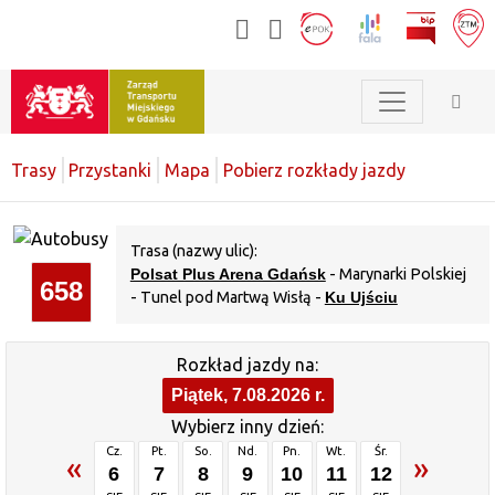
Trasy
Przystanki
Mapa
Pobierz rozkłady jazdy
Trasa (nazwy ulic):
Polsat Plus Arena Gdańsk
- Marynarki Polskiej
658
- Tunel pod Martwą Wisłą -
Ku Ujściu
Rozkład jazdy na:
Piątek, 7.08.2026 r.
Wybierz inny dzień:
Cz.
Pt.
So.
Nd.
Pn.
Wt.
Śr.
«
»
6
7
8
9
10
11
12