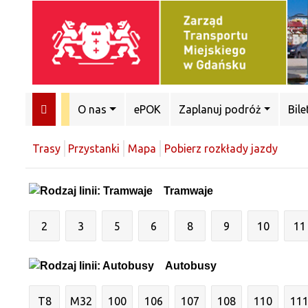
O nas
ePOK
Zaplanuj podróż
Bile
Trasy
Przystanki
Mapa
Pobierz rozkłady jazdy
Tramwaje
2
3
5
6
8
9
10
11
Autobusy
T8
M32
100
106
107
108
110
11