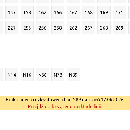
6
157
158
162
166
167
168
169
171
3
227
255
256
258
262
267
268
269
N14
N16
N56
N78
N89
Brak danych rozkładowych linii N89 na dzień 17.06.2026.
Przejdź do bieżącego rozkładu linii.