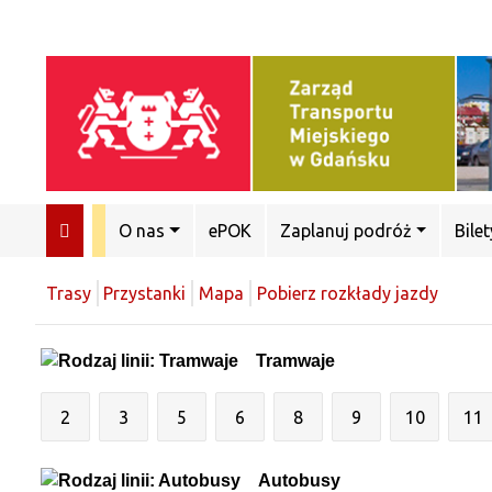
O nas
ePOK
Zaplanuj podróż
Bilet
Trasy
Przystanki
Mapa
Pobierz rozkłady jazdy
Tramwaje
2
3
5
6
8
9
10
11
Autobusy