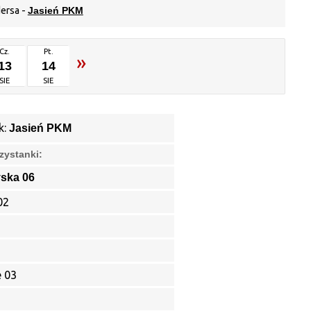
ersa -
Jasień PKM
Cz.
Pt.
»
13
14
SIE
SIE
k:
Jasień PKM
zystanki:
yska 06
02
e 03