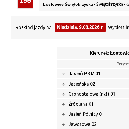
155
Łostowice Świętokrzyska
- Świętokrzyska - 
Rozkład jazdy na:
Niedziela, 9.08.2026 r.
Wybierz in
Kierunek:
Łostowi
Przyst
Jasień PKM 01
Jasieńska 02
Gronostajowa (n/ż) 01
Źródlana 01
Jasień Pólnicy 01
Jaworowa 02