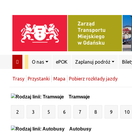
O nas
ePOK
Zaplanuj podróż
Bilet
Trasy
Przystanki
Mapa
Pobierz rozkłady jazdy
Tramwaje
2
3
5
6
7
8
9
10
Autobusy