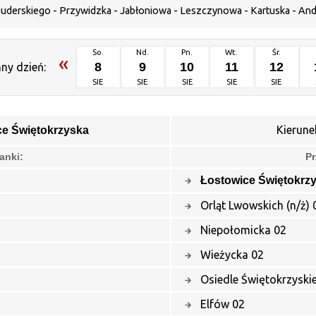
Guderskiego - Przywidzka - Jabłoniowa - Leszczynowa - Kartuska - And
So.
Nd.
Pn.
Wt.
Śr.
«
8
9
10
11
12
ny dzień:
SIE
SIE
SIE
SIE
SIE
Kierune
ce Świętokrzyska
anki:
Pr
Łostowice Świętokrz
Orląt Lwowskich (n/ż) 
Niepołomicka 02
Wieżycka 02
Osiedle Świętokrzyski
Elfów 02