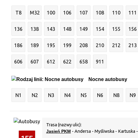
T8
M32
100
106
107
108
110
111
136
138
143
148
149
154
155
156
186
189
195
199
208
210
212
213
606
607
612
622
658
911
Nocne autobusy
N1
N2
N3
N4
N5
N6
N8
N9
Trasa (nazwy ulic):
Jasień PKM
- Andersa - Myśliwska - Kartuska