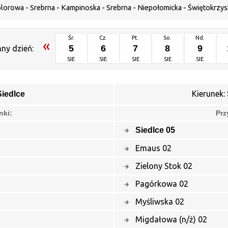
lorowa - Srebrna - Kampinoska - Srebrna - Niepołomicka - Świętokrzysk
Śr.
Cz.
Pt.
So.
Nd.
«
5
6
7
8
9
nny dzień:
SIE
SIE
SIE
SIE
SIE
Kierunek:
Siedlce
nki:
Prz
Siedlce 05
Emaus 02
Zielony Stok 02
Pagórkowa 02
Myśliwska 02
Migdałowa (n/ż) 02