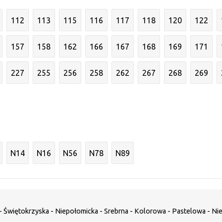
112
113
115
116
117
118
120
122
157
158
162
166
167
168
169
171
227
255
256
258
262
267
268
269
N14
N16
N56
N78
N89
 - Świętokrzyska - Niepołomicka - Srebrna - Kolorowa - Pastelowa - Ni