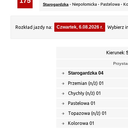
175
Starogardzka
- Niepołomicka - Pastelowa - Ko
Rozkład jazdy na:
Czwartek, 6.08.2026 r.
Wybierz i
Kierunek:
Przysta
Starogardzka 04
Przemian (n/ż) 01
Chychły (n/ż) 01
Pastelowa 01
Topazowa (n/ż) 01
Kolorowa 01