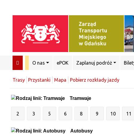
O nas
ePOK
Zaplanuj podróż
Bilet
Trasy
Przystanki
Mapa
Pobierz rozkłady jazdy
Tramwaje
2
3
5
6
8
9
10
11
Autobusy