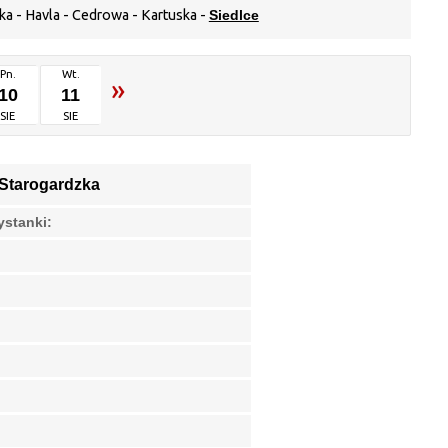
a - Havla - Cedrowa - Kartuska -
Siedlce
Pn.
Wt.
»
10
11
SIE
SIE
Starogardzka
ystanki: