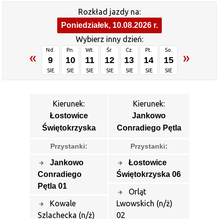
Rozkład jazdy na:
Poniedziałek, 10.08.2026 r.
Wybierz inny dzień:
Nd.
Pn.
Wt.
Śr.
Cz.
Pt.
So.
«
»
9
10
11
12
13
14
15
SIE
SIE
SIE
SIE
SIE
SIE
SIE
Kierunek:
Kierunek:
Łostowice
Jankowo
Świętokrzyska
Conradiego Pętla
Przystanki:
Przystanki:
Jankowo
Łostowice
Conradiego
Świętokrzyska 06
Pętla 01
Orląt
Kowale
Lwowskich (n/ż)
Szlachecka (n/ż)
02