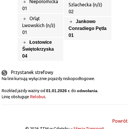
Niepołomicka
Szlachecka (n/ż)
01
02
Orląt
Jankowo
Lwowskich (n/ż)
Conradiego Pętla
01
01
Łostowice
Świętokrzyska
04
Przystanek strefowy
Na linii kursują wyłącznie pojazdy niskopodłogowe.
Rozkład jazdy ważny od
01.01.2026 r.
do
odwołania
.
Linię obsługuje
Relobus
.
Powrót
© 2026 ZTM w Gdańsku −
Silesia Transport