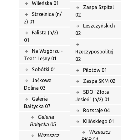
Wileńska 01
Zaspa Szpital
Strzelnica (n/
02
ż) 01
Leszczyńskich
Falista (n/ż)
02
01
Na Wzgórzu -
Rzeczypospolitej
Teatr Leśny 01
02
Sobótki 01
Pilotów 01
Jaśkowa
Zaspa SKM 02
Dolina 03
SDO "Złota
Galeria
Jesień" (n/ż) 01
Bałtycka 07
Rozstaje 04
Galeria
Kilińskiego 01
Bałtycka 05
Wrzeszcz
Wrzeszcz
PKP 04