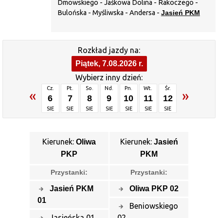
Dmowskiego - Jaśkowa Dolina - Rakoczego -
Bulońska - Myśliwska - Andersa -
Jasień PKM
Rozkład jazdy na:
Piątek, 7.08.2026 r.
Wybierz inny dzień:
Cz.
Pt.
So.
Nd.
Pn.
Wt.
Śr.
«
»
6
7
8
9
10
11
12
SIE
SIE
SIE
SIE
SIE
SIE
SIE
Kierunek:
Kierunek:
Oliwa
Jasień
PKP
PKM
Przystanki:
Przystanki:
Jasień PKM
Oliwa PKP 02
01
Beniowskiego
Jasieńska 01
02