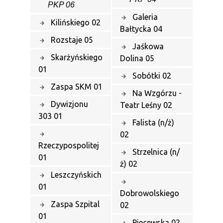
PKP 06
Galeria
Kilińskiego 02
Bałtycka 04
Rozstaje 05
Jaśkowa
Skarżyńskiego
Dolina 05
01
Sobótki 02
Zaspa SKM 01
Na Wzgórzu -
Dywizjonu
Teatr Leśny 02
303 01
Falista (n/ż)
02
Rzeczypospolitej
Strzelnica (n/
01
ż) 02
Leszczyńskich
01
Dobrowolskiego
Zaspa Szpital
02
01
Piecewska 02