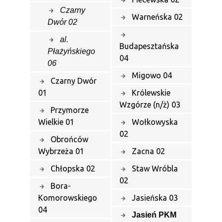
Czarny
Warneńska 02
Dwór 02
al.
Budapesztańska
Płażyńskiego
04
06
Migowo 04
Czarny Dwór
01
Królewskie
Wzgórze (n/ż) 03
Przymorze
Wielkie 01
Wołkowyska
02
Obrońców
Wybrzeża 01
Zacna 02
Chłopska 02
Staw Wróbla
02
Bora-
Komorowskiego
Jasieńska 03
04
Jasień PKM