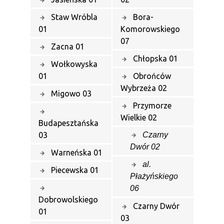
Staw Wróbla
Bora-
01
Komorowskiego
07
Zacna 01
Chłopska 01
Wołkowyska
01
Obrońców
Wybrzeża 02
Migowo 03
Przymorze
Wielkie 02
Budapesztańska
03
Czarny
Dwór 02
Warneńska 01
al.
Piecewska 01
Płażyńskiego
06
Dobrowolskiego
Czarny Dwór
01
03