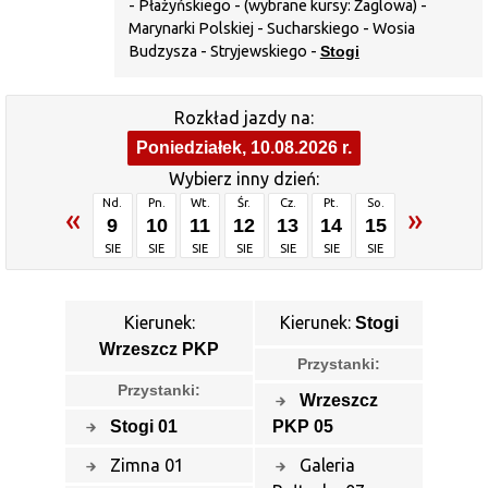
- Płażyńskiego - (wybrane kursy: Żaglowa) -
Marynarki Polskiej - Sucharskiego - Wosia
Budzysza - Stryjewskiego -
Stogi
Rozkład jazdy na:
Poniedziałek, 10.08.2026 r.
Wybierz inny dzień:
Nd.
Pn.
Wt.
Śr.
Cz.
Pt.
So.
«
»
9
10
11
12
13
14
15
SIE
SIE
SIE
SIE
SIE
SIE
SIE
Kierunek:
Kierunek:
Stogi
Wrzeszcz PKP
Przystanki:
Przystanki:
Wrzeszcz
Stogi 01
PKP 05
Zimna 01
Galeria