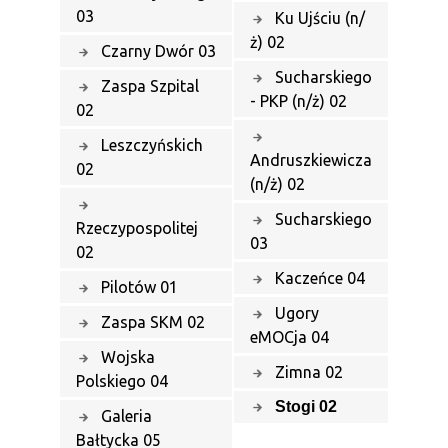
03
Ku Ujściu (n/
ż) 02
Czarny Dwór 03
Sucharskiego
Zaspa Szpital
- PKP (n/ż) 02
02
Leszczyńskich
Andruszkiewicza
02
(n/ż) 02
Sucharskiego
Rzeczypospolitej
03
02
Kaczeńce 04
Pilotów 01
Ugory
Zaspa SKM 02
eMOCja 04
Wojska
Zimna 02
Polskiego 04
Stogi 02
Galeria
Bałtycka 05