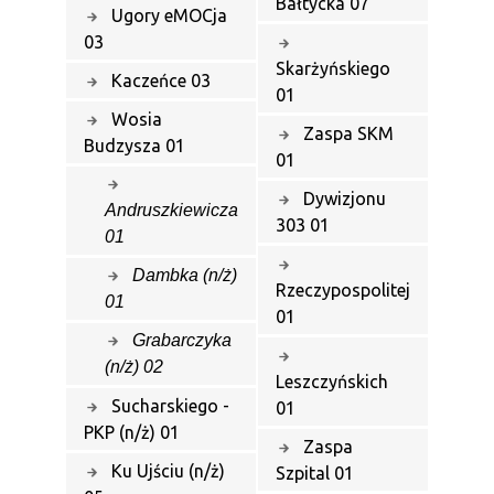
Bałtycka 07
Ugory eMOCja
03
Skarżyńskiego
Kaczeńce 03
01
Wosia
Zaspa SKM
Budzysza 01
01
Dywizjonu
Andruszkiewicza
303 01
01
Dambka (n/ż)
Rzeczypospolitej
01
01
Grabarczyka
(n/ż) 02
Leszczyńskich
Sucharskiego -
01
PKP (n/ż) 01
Zaspa
Ku Ujściu (n/ż)
Szpital 01