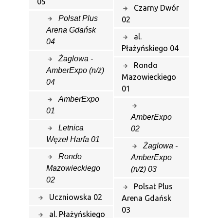
05
Czarny Dwór
Polsat Plus
02
Arena Gdańsk
al.
04
Płażyńskiego 04
Żaglowa -
Rondo
AmberExpo (n/ż)
Mazowieckiego
04
01
AmberExpo
01
AmberExpo
Letnica
02
Węzeł Harfa 01
Żaglowa -
Rondo
AmberExpo
Mazowieckiego
(n/ż) 03
02
Polsat Plus
Uczniowska 02
Arena Gdańsk
03
al. Płażyńskiego