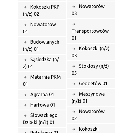
Nowatorów
Kokoszki PKP
03
(n/ż) 02
Nowatorów
Transportowców
01
01
Budowlanych
Kokoszki (n/ż)
(n/ż) 01
03
Sąsiedzka (n/
Stokłosy (n/ż)
ż) 01
05
Matarnia PKM
Geodetów 01
01
Maszynowa
Agrarna 01
(n/ż) 01
Harfowa 01
Nowatorów
Słowackiego
02
Działki (n/ż) 01
Kokoszki
Potokowa 01