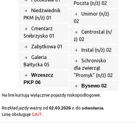
Poczta (n/ż) 02
Niedźwiednik
Unimor (n/ż)
PKM (n/ż) 01
02
Cmentarz
Centrostal (n/
Srebrzysko 01
ż) 02
Zabytkowa 01
Instal (n/ż) 02
Galeria
Schronisko
Bałtycka 05
dla zwierząt
Wrzeszcz
"Promyk" (n/ż) 02
PKP 06
Bysewo 02
Na linii kursują wyłącznie pojazdy niskopodłogowe.
Rozkład jazdy ważny od
02.03.2026 r.
do
odwołania
.
Linię obsługuje
GAiT
.