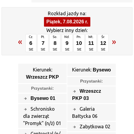
Rozkład jazdy na:
Piątek, 7.08.2026 r.
Wybierz inny dzień:
Cz.
Pt.
So.
Nd.
Pn.
Wt.
Śr.
«
»
6
7
8
9
10
11
12
SIE
SIE
SIE
SIE
SIE
SIE
SIE
Kierunek:
Kierunek:
Bysewo
Wrzeszcz PKP
Przystanki:
Przystanki:
Wrzeszcz
Bysewo 01
PKP 03
Schronisko
Galeria
dla zwierząt
Bałtycka 06
"Promyk" (n/ż) 01
Zabytkowa 02
Centrostal (n/