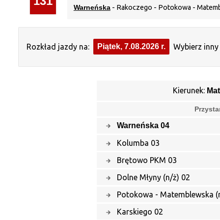
131
Warneńska
- Rakoczego - Potokowa - Matem
Rozkład jazdy na:
Piątek, 7.08.2026 r.
Wybierz inny 
Kierunek:
Ma
Przysta
Warneńska 04
Kolumba 03
Brętowo PKM 03
Dolne Młyny (n/ż) 02
Potokowa - Matemblewska (n
Karskiego 02