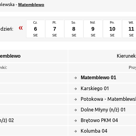
blewska -
Matemblewo
Cz.
Pt.
So.
Nd.
Pn.
Wt.
«
6
7
8
9
10
11
dzień:
SIE
SIE
SIE
SIE
SIE
SIE
Kierunek
temblewo
nki:
Prz
Matemblewo 01
Karskiego 01
Potokowa - Matemblewsk
Dolne Młyny (n/ż) 01
/ż) 02
Brętowo PKM 04
Kolumba 04