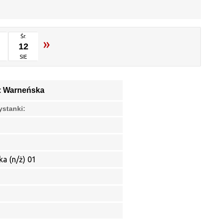
Śr.
»
12
SIE
:
Warneńska
ystanki:
a (n/ż) 01