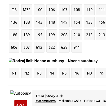
T8
M32
100
106
107
108
110
111
136
138
143
148
149
154
155
156
186
189
195
199
208
210
212
213
606
607
612
622
658
911
Nocne autobusy
N1
N2
N3
N4
N5
N6
N8
N9
Trasa (nazwy ulic):
Matemblewo
- Matemblewska - Potokowa - R