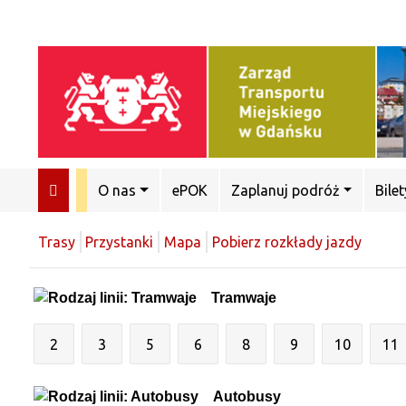
O nas
ePOK
Zaplanuj podróż
Bilet
Trasy
Przystanki
Mapa
Pobierz rozkłady jazdy
Tramwaje
2
3
5
6
8
9
10
11
Autobusy