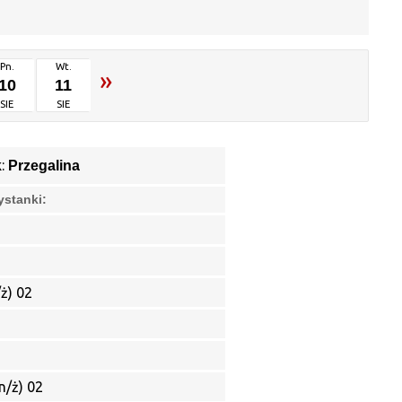
Pn.
Wt.
»
10
11
SIE
SIE
k:
Przegalina
ystanki:
ż) 02
n/ż) 02