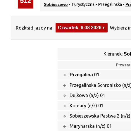
512
Sobieszewo
- Turystyczna - Przegalińska -
Pr
Rozkład jazdy na:
Czwartek, 6.08.2026 r.
Wybierz i
Kierunek:
So
Przysta
Przegalina 01
Przegalińska Schronisko (n/ż
Dulkowa (n/ż) 01
Komary (n/ż) 01
Sobieszewska Pastwa 2 (n/ż)
Marynarska (n/ż) 01