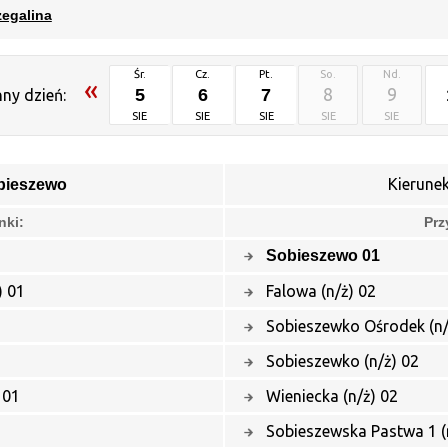
zegalina
Śr.
Cz.
Pt.
So.
Nd.
«
5
6
7
8
9
nny dzień:
SIE
SIE
SIE
SIE
SIE
Kierune
bieszewo
nki:
Prz
Sobieszewo 01
) 01
Falowa (n/ż) 02
Sobieszewko Ośrodek (n/
Sobieszewko (n/ż) 02
 01
Wieniecka (n/ż) 02
Sobieszewska Pastwa 1 (