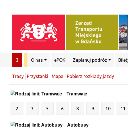
O nas
ePOK
Zaplanuj podróż
Bilet
Trasy
Przystanki
Mapa
Pobierz rozkłady jazdy
Tramwaje
2
3
5
6
8
9
10
11
Autobusy