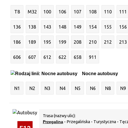
T8
M32
100
106
107
108
110
111
136
138
143
148
149
154
155
156
186
189
195
199
208
210
212
213
606
607
612
622
658
911
Nocne autobusy
N1
N2
N3
N4
N5
N6
N8
N9
Trasa (nazwy ulic):
Przegalina
- Przegalińska - Turystyczna - Tęc