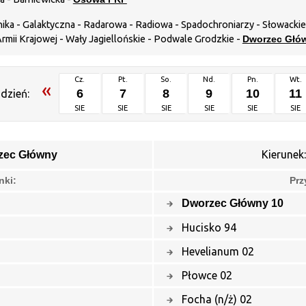
dnika - Galaktyczna - Radarowa - Radiowa - Spadochroniarzy - Słowack
ii Krajowej - Wały Jagiellońskie - Podwale Grodzkie -
Dworzec Głó
Cz.
Pt.
So.
Nd.
Pn.
Wt.
«
6
7
8
9
10
11
dzień:
SIE
SIE
SIE
SIE
SIE
SIE
Kierunek
zec Główny
nki:
Prz
Dworzec Główny 10
Hucisko 94
Hevelianum 02
Płowce 02
Focha (n/ż) 02