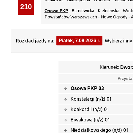
210
Osowa PKP
- Barniewicka - Kielnieńska - Wo
Powstańców Warszawskich - Nowe Ogrody - Arm
Rozkład jazdy na:
Piątek, 7.08.2026 r.
Wybierz inny 
Kierunek:
Dwor
Przysta
Osowa PKP 03
Konstelacji (n/ż) 01
Konkordii (n/ż) 01
Biwakowa (n/ż) 01
Niedziałkowskiego (n/ż) 01