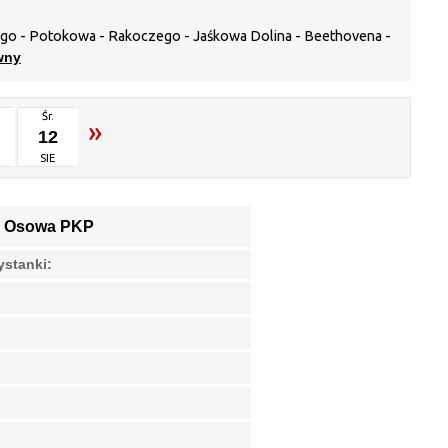
iego - Potokowa - Rakoczego - Jaśkowa Dolina - Beethovena -
wny
Śr.
»
12
SIE
:
Osowa PKP
ystanki: