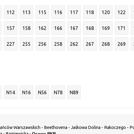
112
113
115
116
117
118
120
122
157
158
162
166
167
168
169
171
227
255
256
258
262
267
268
269
N14
N16
N56
N78
N89
ańców Warszawskich - Beethovena - Jaśkowa Dolina - Rakoczego - Po
a - Barniewicka -
Osowa PKP