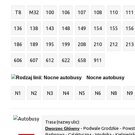
T8
M32
100
106
107
108
110
111
136
138
143
148
149
154
155
156
186
189
195
199
208
210
212
213
606
607
612
622
658
911
Nocne autobusy
N1
N2
N3
N4
N5
N6
N8
N9
Trasa (nazwy ulic):
Dworzec Główny
- Podwale Grodzkie - Powst
Radarowa - Galaktyczna - Wodnika - Kielnieńsk