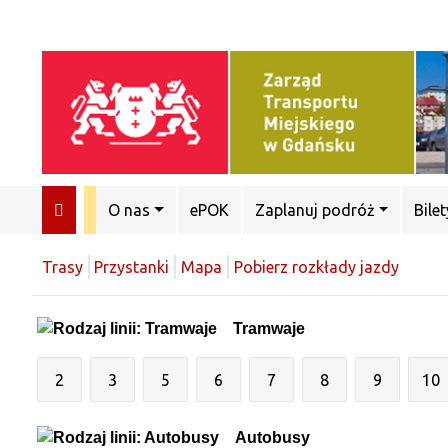
O nas
ePOK
Zaplanuj podróż
Bilet
Trasy
Przystanki
Mapa
Pobierz rozkłady jazdy
Tramwaje
2
3
5
6
7
8
9
10
Autobusy