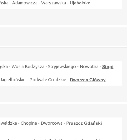
lońska - Adamowicza - Warszawska -
Ujeścisko
ląska - Wosia Budzysza - Stryjewskiego - Nowotna -
Stogi
 Jagiellońskie - Podwale Grodzkie -
Dworzec Główny
unwaldzka - Chopina - Dworcowa -
Pruszcz Gdański