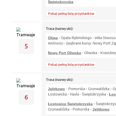
Świętokrzyska
Pokaż pełną listę przystanków
Trasa (nazwy ulic):
Oliwa
- Opata Rybińskiego - Wita Stwosza
Wolności - (wybrane kursy: Nowy Port Zaj
5
Nowy Port Oliwska
- Oliwska - Krasicki
Pokaż pełną listę przystanków
Trasa (nazwy ulic):
Jelitkowo
- Pomorska - Grunwaldzka - Opa
Łostowicka - Havla - Świętokrzyska -
Łos
6
Łostowice Świętokrzyska
- Świętokrzysk
Grunwaldzka - Pomorska -
Jelitkowo