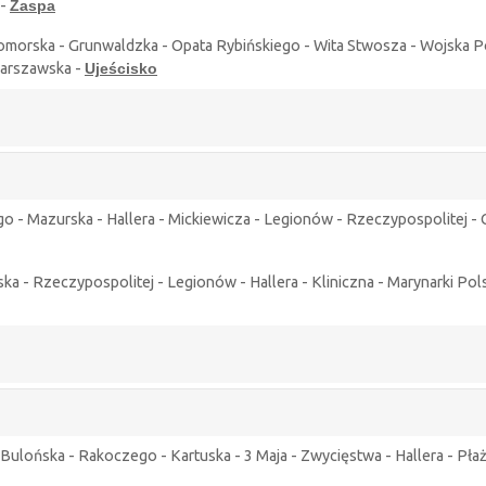
 -
Zaspa
omorska - Grunwaldzka - Opata Rybińskiego - Wita Stwosza - Wojska Po
arszawska -
Ujeścisko
ego - Mazurska - Hallera - Mickiewicza - Legionów - Rzeczypospolitej 
 - Rzeczypospolitej - Legionów - Hallera - Kliniczna - Marynarki Pols
ulońska - Rakoczego - Kartuska - 3 Maja - Zwycięstwa - Hallera - Płaż