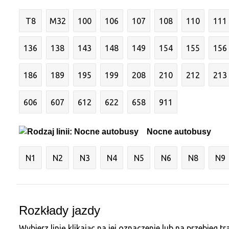
T8
M32
100
106
107
108
110
111
136
138
143
148
149
154
155
156
186
189
195
199
208
210
212
213
606
607
612
622
658
911
Nocne autobusy
N1
N2
N3
N4
N5
N6
N8
N9
Rozkłady jazdy
Wybierz linię klikając na jej oznaczenie lub na przebieg tr