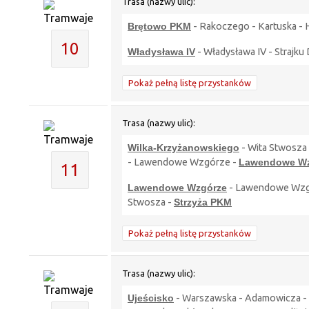
Trasa (nazwy ulic):
Brętowo PKM
- Rakoczego - Kartuska - H
10
Władysława IV
- Władysława IV - Strajku
Pokaż pełną listę przystanków
Trasa (nazwy ulic):
Wilka-Krzyżanowskiego
- Wita Stwosza 
- Lawendowe Wzgórze -
Lawendowe Wz
11
Lawendowe Wzgórze
- Lawendowe Wzgórz
Stwosza -
Strzyża PKM
Pokaż pełną listę przystanków
Trasa (nazwy ulic):
Ujeścisko
- Warszawska - Adamowicza - B