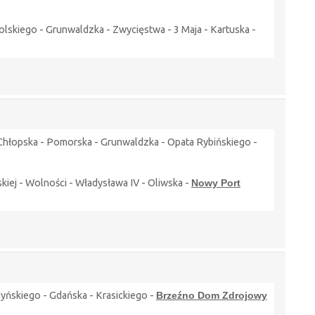
lskiego - Grunwaldzka - Zwycięstwa - 3 Maja - Kartuska -
- Chłopska - Pomorska - Grunwaldzka - Opata Rybińskiego -
kiej - Wolności - Władysława IV - Oliwska -
Nowy Port
yńskiego - Gdańska - Krasickiego -
Brzeźno Dom Zdrojowy