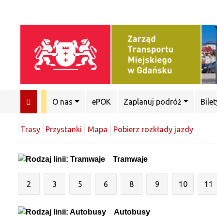
O nas
ePOK
Zaplanuj podróż
Bilet
Trasy
Przystanki
Mapa
Pobierz rozkłady jazdy
Tramwaje
2
3
5
6
8
9
10
11
Autobusy