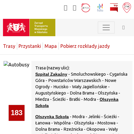
Trasy
Przystanki
Mapa
Pobierz rozkłady jazdy
Trasa (nazwy ulic):
Szpital Zakaźny
- Smoluchowskiego - Cygańska
Góra - Powstańców Warszawskich - Nowe
Ogrody - Hucisko - Wały Jagiellońskie -
Augustyńskiego - Dolna Brama - Olszyńska -
Miedza - Ścieżki - Bratki - Modra -
Olszynka
Szkoła
183
Olszynka Szkoła
- Modra - Jelinki - Ścieżki -
Łanowa - Wspólna - Olszyńska - Mostowa -
Dolna Brama - Rzeźnicka - Okopowa - Wały