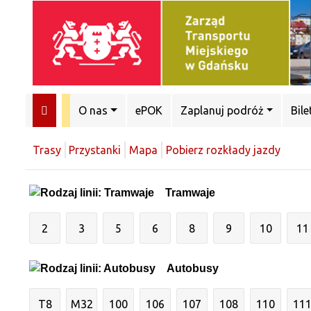
O nas
ePOK
Zaplanuj podróż
Bile
Trasy
Przystanki
Mapa
Pobierz rozkłady jazdy
Tramwaje
2
3
5
6
8
9
10
11
Autobusy
T8
M32
100
106
107
108
110
11