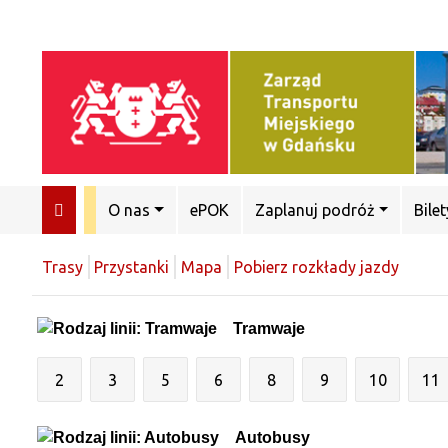
O nas
ePOK
Zaplanuj podróż
Bilet
Trasy
Przystanki
Mapa
Pobierz rozkłady jazdy
Tramwaje
2
3
5
6
8
9
10
11
Autobusy