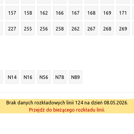
6
157
158
162
166
167
168
169
171
3
227
255
256
258
262
267
268
269
N14
N16
N56
N78
N89
Brak danych rozkładowych linii 124 na dzień 08.05.2026.
Przejdź do bieżącego rozkładu linii.