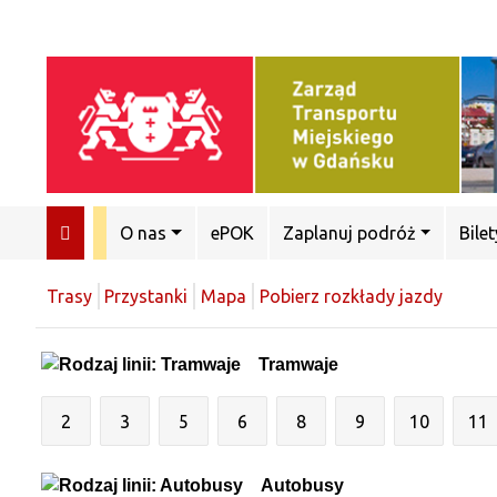
O nas
ePOK
Zaplanuj podróż
Bilet
Trasy
Przystanki
Mapa
Pobierz rozkłady jazdy
Tramwaje
2
3
5
6
8
9
10
11
Autobusy