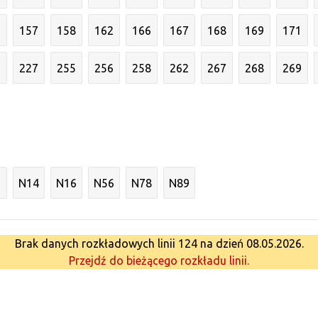
6
157
158
162
166
167
168
169
171
3
227
255
256
258
262
267
268
269
N14
N16
N56
N78
N89
Brak danych rozkładowych linii 124 na dzień 08.05.2026.
Przejdź do bieżącego rozkładu linii.