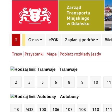
O nas
ePOK
Zaplanuj podróż
Bile
Trasy
Przystanki
Mapa
Pobierz rozkłady jazdy
Tramwaje
2
3
5
6
8
9
10
11
Autobusy
T8
M32
100
106
107
108
110
11