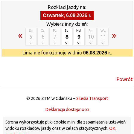
Rozkład jazdy na:
Czwartek, 6.08.2026 r.
Wybierz inny dzień:
Śr.
Cz.
Pt.
So.
Nd.
Pn.
Wt.
«
»
5
6
7
8
9
10
11
SIE
SIE
SIE
SIE
SIE
SIE
SIE
Linia nie funkcjonuje w dniu
.
06.08.2026 r.
Powrót
© 2026 ZTM w Gdańsku −
Silesia Transport
Deklaracja dostępności
Strona wykorzystuje pliki cookie m.in. dla zapamiętania ustawień
widoku rozkładów jazdy oraz w celach statystycznych.
OK,